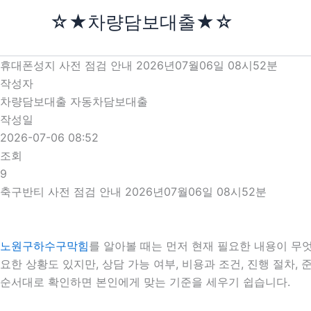
콘
☆★차량담보대출★☆
텐
츠
로
휴대폰성지 사전 점검 안내 2026년07월06일 08시52분
건
작성자
너
차량담보대출 자동차담보대출
뛰
작성일
기
2026-07-06 08:52
조회
9
축구반티 사전 점검 안내 2026년07월06일 08시52분
노원구하수구막힘
를 알아볼 때는 먼저 현재 필요한 내용이 무엇
요한 상황도 있지만, 상담 가능 여부, 비용과 조건, 진행 절차
순서대로 확인하면 본인에게 맞는 기준을 세우기 쉽습니다.