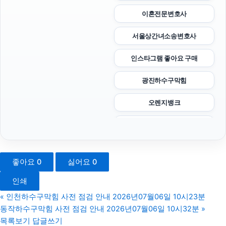
이혼전문변호사
서울상간녀소송변호사
인스타그램 좋아요 구매
광진하수구막힘
오렌지뱅크
트립닷컴 할인코드
용인이혼전문변호사
좋아요
0
싫어요
0
강아지보호소
인쇄
대구흥신소
«
인천하수구막힘 사전 점검 안내 2026년07월06일 10시23분
동작하수구막힘 사전 점검 안내 2026년07월06일 10시32분
»
인스타 팔로워 구매
목록보기
답글쓰기