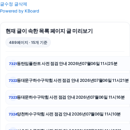
글수정
글삭제
인스타그램 팔로워
Powered by KBoard
의정부형사전문변호사
현재 글이 속한 목록 페이지 글 미리보기
수원이혼전문변호사
489페이지 · 15개 기준
대환대출
김포공항주차대행
동탄임플란트 사전 점검 안내 2026년07월06일 11시25분
7321
대구이혼전문변호사
동대문구하수구막힘 사전 점검 안내 2026년07월06일 11시21분
7322
암요양병원
강남상간소송변호사
동대문하수구막힘 사전 점검 안내 2026년07월06일 11시16분
7323
수원성범죄변호사
양천하수구막힘 사전 점검 안내 2026년07월06일 11시10분
7324
인스타 좋아요