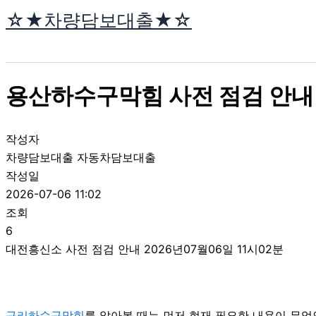
콘
☆★차량담보대출★☆
텐
츠
로
건
용산하수구막힘 사전 점검 안내 2
너
뛰
기
작성자
차량담보대출 자동차담보대출
작성일
2026-07-06 11:02
조회
6
대전흥신소 사전 점검 안내 2026년07월06일 11시02분
구리하수구막힘
를 알아볼 때는 먼저 현재 필요한 내용이 무엇