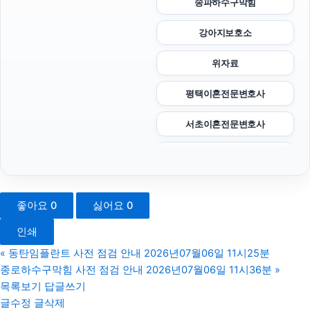
송파하수구막힘
강아지보호소
위자료
평택이혼전문변호사
서초이혼전문변호사
수원상간소송변호사
고양이보호소
좋아요
0
싫어요
0
강동구하수구막힘
인쇄
구리하수구막힘
«
동탄임플란트 사전 점검 안내 2026년07월06일 11시25분
종로하수구막힘 사전 점검 안내 2026년07월06일 11시36분
»
신용카드현금화
목록보기
답글쓰기
글수정
글삭제
상간녀위자료