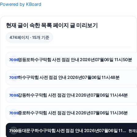
Powered by KBoard
부천이혼전문변호사
현재 글이 속한 목록 페이지 글 미리보기
인스타 좋아요
474페이지 · 15개 기준
의정부형사변호사
부산휴대폰성지
영등포하수구막힘 사전 점검 안내 2026년07월06일 11시50분
7096
송파구하수구막힘
하수구막힘 사전 점검 안내 2026년07월06일 11시48분
7097
고양이파양
수원학교폭력변호사
강동하수구막힘 사전 점검 안내 2026년07월06일 11시44분
7098
구로하수구막힘
종로하수구막힘 사전 점검 안내 2026년07월06일 11시36분
7099
도지티켓
동대문구하수구막힘 사전 점검 안내 2026년07월06일 11시31분
7100
현재
상간소송