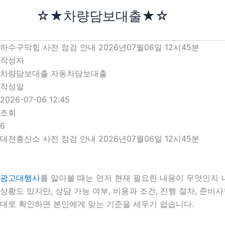
콘
☆★차량담보대출★☆
텐
츠
로
하수구막힘 사전 점검 안내 2026년07월06일 12시45분
건
작성자
너
차량담보대출 자동차담보대출
뛰
작성일
기
2026-07-06 12:45
조회
6
대전흥신소 사전 점검 안내 2026년07월06일 12시45분
광고대행사
를 알아볼 때는 먼저 현재 필요한 내용이 무엇인지 
상황도 있지만, 상담 가능 여부, 비용과 조건, 진행 절차, 준
대로 확인하면 본인에게 맞는 기준을 세우기 쉽습니다.