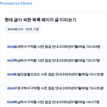
Powered by KBoard
재산분할소송
현재 글이 속한 목록 페이지 글 미리보기
상간남소송
444페이지 · 15개 기준
수원음주운전변호사
구로구하수구막힘
송파하수구막힘 사전 점검 안내 2026년07월06일 13시42분
6646
중랑구하수구막힘
하남하수구막힘 사전 점검 안내 2026년07월06일 13시37분
6647
인스타그램 팔로워
영등포하수구막힘
트립닷컴할인코드 사전 점검 안내 2026년07월06일 13시32분
6648
톰티켓
구로구하수구막힘 사전 점검 안내 2026년07월06일 13시25분
6649
대환대출
하남하수구막힘 사전 점검 안내 2026년07월06일 13시17분
6650
인천하수구막힘