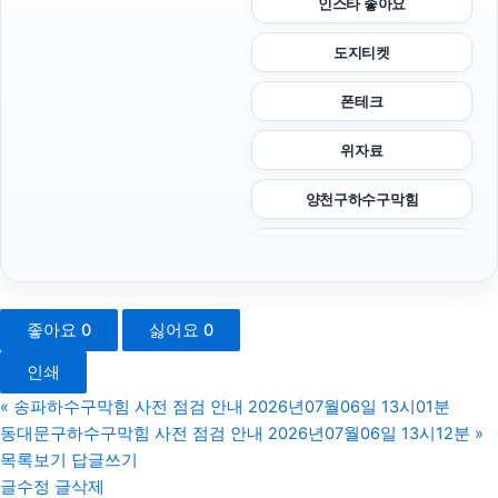
인스타 좋아요
도지티켓
폰테크
위자료
양천구하수구막힘
도봉하수구막힘
송파하수구막힘
좋아요
0
싫어요
0
안산피부과
인쇄
청주이혼전문변호사
«
송파하수구막힘 사전 점검 안내 2026년07월06일 13시01분
동대문구하수구막힘 사전 점검 안내 2026년07월06일 13시12분
»
이혼소송
목록보기
답글쓰기
글수정
글삭제
트립닷컴할인코드