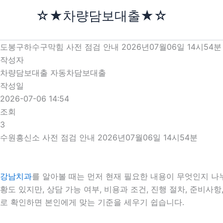
콘
☆★차량담보대출★☆
텐
츠
로
도봉구하수구막힘 사전 점검 안내 2026년07월06일 14시54분
건
작성자
너
차량담보대출 자동차담보대출
뛰
작성일
기
2026-07-06 14:54
조회
3
수원흥신소 사전 점검 안내 2026년07월06일 14시54분
강남치과
를 알아볼 때는 먼저 현재 필요한 내용이 무엇인지 나누
황도 있지만, 상담 가능 여부, 비용과 조건, 진행 절차, 준비
로 확인하면 본인에게 맞는 기준을 세우기 쉽습니다.