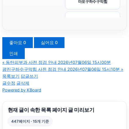
마포구하수구막힘
용인형사변호사
인스타 팔로워
좋아요
0
싫어요
0
인쇄
고양이보호소
«
동탄피부과 사전 점검 안내 2026년07월06일 15시00분
광진구하수구막힘 사전 점검 안내 2026년07월06일 15시10분
»
김포공항주차대행
목록보기
답글쓰기
글수정
글삭제
Powered by KBoard
용산구하수구막힘
용인이혼변호사
현재 글이 속한 목록 페이지 글 미리보기
447페이지 · 15개 기준
강남이혼전문변호사