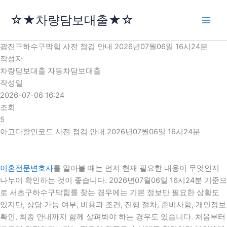
콘
☆★차량담보대출★☆
텐
츠
로
광진구하수구막힘 사전 점검 안내 2026년07월06일 16시24분
건
작성자
너
차량담보대출 자동차담보대출
뛰
작성일
기
2026-07-06 16:24
조회
5
아고다할인코드 사전 점검 안내 2026년07월06일 16시24분
이혼전문변호사
를 알아볼 때는 먼저 현재 필요한 내용이 무엇인지
나누어 확인하는 것이 좋습니다. 2026년07월06일 16시24분 기준으
로 서초구하수구막힘를 찾는 경우에는 기본 정보만 필요한 상황도
있지만, 상담 가능 여부, 비용과 조건, 진행 절차, 준비사항, 개인정보
확인, 최종 안내까지 함께 살펴봐야 하는 경우도 있습니다. 처음부터