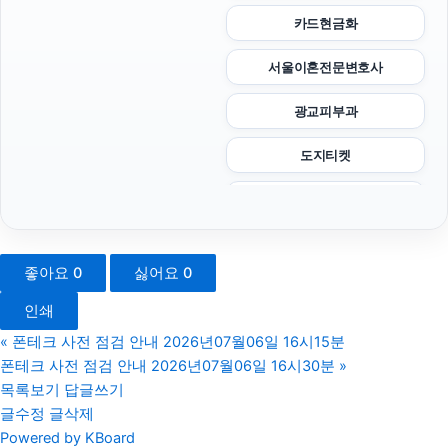
카드현금화
서울이혼전문변호사
광교피부과
도지티켓
남양주변호사
마포구하수구막힘
좋아요
0
싫어요
0
용인이혼변호사
인쇄
대전흥신소
«
폰테크 사전 점검 안내 2026년07월06일 16시15분
폰테크 사전 점검 안내 2026년07월06일 16시30분
»
장기렌트
목록보기
답글쓰기
글수정
글삭제
신용카드현금화
Powered by KBoard