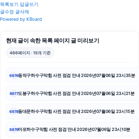
목록보기
답글쓰기
글수정
글삭제
이혼전문변호사
Powered by KBoard
상간소송
현재 글이 속한 목록 페이지 글 미리보기
sns마케팅
466페이지 · 15개 기준
인스타 좋아요
서울음주운전변호사
동작구하수구막힘 사전 점검 안내 2026년07월06일 23시35분
6976
인스타그램 좋아요
도봉구하수구막힘 사전 점검 안내 2026년07월06일 23시21분
6977
강동구하수구막힘
강아지파양
동대문하수구막힘 사전 점검 안내 2026년07월06일 23시15분
6978
은평구하수구막힘
마포하수구막힘 사전 점검 안내 2026년07월06일 23시10분
6979
서초하수구막힘