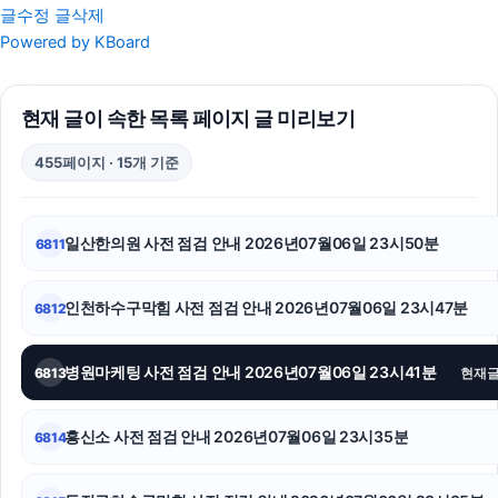
글수정
글삭제
핑크티켓
Powered by KBoard
강남성범죄전문변호사
현재 글이 속한 목록 페이지 글 미리보기
용산하수구막힘
455페이지 · 15개 기준
수원변호사
김해이혼전문변호사
일산한의원 사전 점검 안내 2026년07월06일 23시50분
6811
인스타그램 좋아요 구매
인천하수구막힘 사전 점검 안내 2026년07월06일 23시47분
6812
수원법무법인
대구흥신소
병원마케팅 사전 점검 안내 2026년07월06일 23시41분
6813
현재
수원형사변호사
흥신소 사전 점검 안내 2026년07월06일 23시35분
6814
인스타그램 좋아요 구매