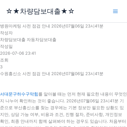
콘
☆★차량담보대출★☆
텐
츠
로
병원마케팅 사전 점검 안내 2026년07월06일 23시41분
건
작성자
너
차량담보대출 자동차담보대출
뛰
작성일
기
2026-07-06 23:41
조회
3
수원흥신소 사전 점검 안내 2026년07월06일 23시41분
서대문구하수구막힘
를 알아볼 때는 먼저 현재 필요한 내용이 무엇인
지 나누어 확인하는 것이 좋습니다. 2026년07월06일 23시41분 기
준으로 부산흥신소를 찾는 경우에는 기본 정보만 필요한 상황도 있
지만, 상담 가능 여부, 비용과 조건, 진행 절차, 준비사항, 개인정보
확인, 최종 안내까지 함께 살펴봐야 하는 경우도 있습니다. 처음부터