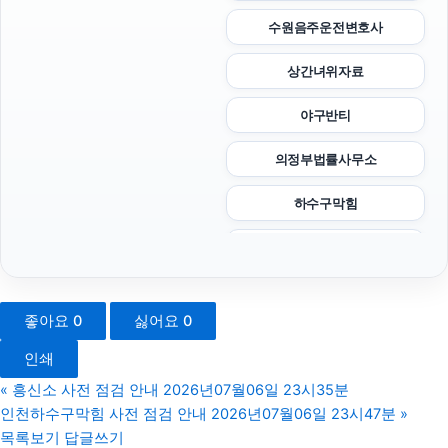
수원음주운전변호사
상간녀위자료
야구반티
의정부법률사무소
하수구막힘
영등포구하수구막힘
개인회생대출
좋아요
0
싫어요
0
조정이혼
인쇄
강아지보호소
«
흥신소 사전 점검 안내 2026년07월06일 23시35분
인천하수구막힘 사전 점검 안내 2026년07월06일 23시47분
»
휴대폰소액결제
목록보기
답글쓰기