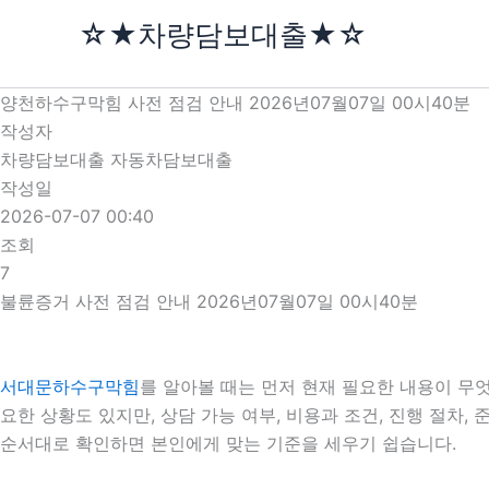
콘
☆★차량담보대출★☆
텐
츠
로
양천하수구막힘 사전 점검 안내 2026년07월07일 00시40분
건
작성자
너
차량담보대출 자동차담보대출
뛰
작성일
기
2026-07-07 00:40
조회
7
불륜증거 사전 점검 안내 2026년07월07일 00시40분
서대문하수구막힘
를 알아볼 때는 먼저 현재 필요한 내용이 무엇
요한 상황도 있지만, 상담 가능 여부, 비용과 조건, 진행 절차
순서대로 확인하면 본인에게 맞는 기준을 세우기 쉽습니다.