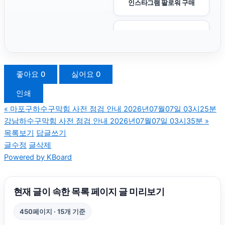
인스타그램 팔로워 구매
용인이혼전문변호사
용인음주운전변호사
좋아요
0
싫어요
0
인쇄
도지티켓
«
마포구하수구막힘 사전 점검 안내 2026년07월07일 03시25분
강남하수구막힘 사전 점검 안내 2026년07월07일 03시35분
»
강남치과
목록보기
답글쓰기
글수정
글삭제
Powered by KBoard
상간녀위자료
용인형사전문변호사
현재 글이 속한 목록 페이지 글 미리보기
450페이지 · 15개 기준
송파구하수구막힘