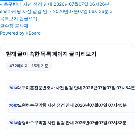
대구이혼전문변호사
«
축구반티 사전 점검 안내 2026년07월07일 06시26분
sns마케팅 사전 점검 안내 2026년07월07일 06시36분
»
톰티켓
목록보기
답글쓰기
글수정
글삭제
이혼재산분할
Powered by KBoard
수원피부과
현재 글이 속한 목록 페이지 글 미리보기
수원상간소송변호사
472페이지 · 15개 기준
용인이혼전문변호사
흥신소
대구이혼전문변호사 사전 점검 안내 2026년07월07일 07시54분
7066
의정부법무법인
노원하수구막힘 사전 점검 안내 2026년07월07일 07시45분
7067
인스타그램 좋아요
하수구막힘
중랑하수구막힘 사전 점검 안내 2026년07월07일 07시38분
7068
용인변호사