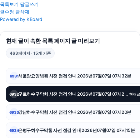
목록보기
답글쓰기
글수정
글삭제
수원이혼전문변호사
Powered by KBoard
강남하수구막힘
현재 글이 속한 목록 페이지 글 미리보기
개인회생중대출
463페이지 · 15개 기준
인스타그램 팔로워 늘리기
수원피부과
서울암요양병원 사전 점검 안내 2026년07월07일 07시32분
6931
창원이혼전문변호사
구로하수구막힘 사전 점검 안내 2026년07월07일 07시26분
6932
현재
남양주변호사
부산흥신소
강남하수구막힘 사전 점검 안내 2026년07월07일 07시20분
6933
말기암요양병원
은평구하수구막힘 사전 점검 안내 2026년07월07일 07시15분
6934
도지티켓