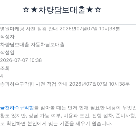
콘
☆★차량담보대출★☆
텐
츠
로
병원마케팅 사전 점검 안내 2026년07월07일 10시38분
건
작성자
너
차량담보대출 자동차담보대출
뛰
작성일
기
2026-07-07 10:38
조회
4
송파하수구막힘 사전 점검 안내 2026년07월07일 10시38분
금천하수구막힘
를 알아볼 때는 먼저 현재 필요한 내용이 무엇인
황도 있지만, 상담 가능 여부, 비용과 조건, 진행 절차, 준비
로 확인하면 본인에게 맞는 기준을 세우기 쉽습니다.