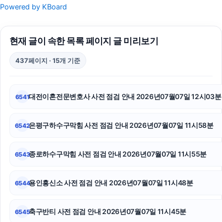
Powered by KBoard
수원형사변호사
현재 글이 속한 목록 페이지 글 미리보기
광진구하수구막힘
437페이지 · 15개 기준
파양보호소
sns마케팅
대전이혼전문변호사 사전 점검 안내 2026년07월07일 12시03분
6541
서초성범죄전문변호사
은평구하수구막힘 사전 점검 안내 2026년07월07일 11시58분
6542
용인이혼전문변호사
인스타그램 팔로워 구매
종로하수구막힘 사전 점검 안내 2026년07월07일 11시55분
6543
서초이혼전문변호사
용인흥신소 사전 점검 안내 2026년07월07일 11시48분
6544
인스타 좋아요 늘리기
축구반티 사전 점검 안내 2026년07월07일 11시45분
6545
인스타그램 좋아요 늘리기