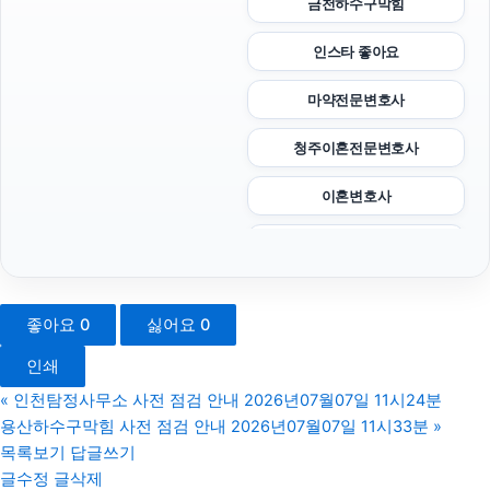
금천하수구막힘
인스타 좋아요
마약전문변호사
청주이혼전문변호사
이혼변호사
김포공항주차대행
도지티켓
좋아요
0
싫어요
0
서울상간녀소송변호사
인쇄
서울마약변호사
«
인천탐정사무소 사전 점검 안내 2026년07월07일 11시24분
용산하수구막힘 사전 점검 안내 2026년07월07일 11시33분
»
채무통합대환대출
목록보기
답글쓰기
글수정
글삭제
이혼소송