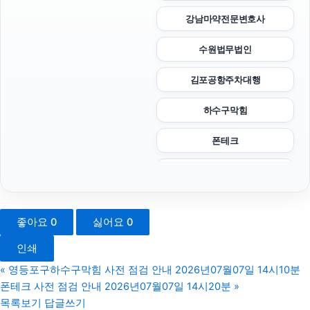
강남마약전문변호사
수원법무법인
김포공항주차대행
하수구막힘
폰테크
이혼소송비용
금천구하수구막힘
좋아요
0
싫어요
0
창원이혼전문변호사
인쇄
암요양병원
«
영등포구하수구막힘 사전 점검 안내 2026년07월07일 14시10분
폰테크 사전 점검 안내 2026년07월07일 14시20분
»
부산휴대폰성지
목록보기
답글쓰기