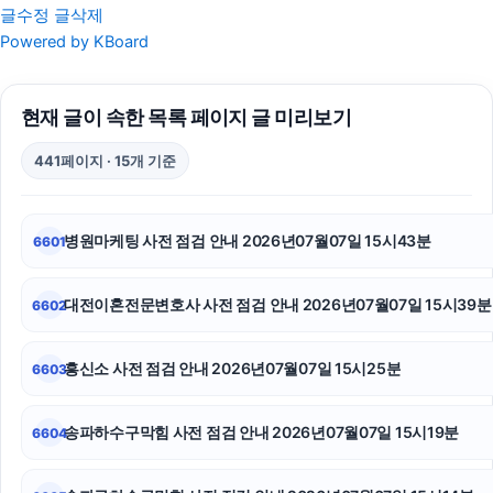
글수정
글삭제
영등포하수구막힘
Powered by KBoard
부천이혼전문변호사
현재 글이 속한 목록 페이지 글 미리보기
인천흥신소
441페이지 · 15개 기준
수원법무법인
하남하수구막힘
병원마케팅 사전 점검 안내 2026년07월07일 15시43분
6601
은평구하수구막힘
대전이혼전문변호사 사전 점검 안내 2026년07월07일 15시39분
6602
수원마약변호사
폰테크
흥신소 사전 점검 안내 2026년07월07일 15시25분
6603
양천하수구막힘
송파하수구막힘 사전 점검 안내 2026년07월07일 15시19분
6604
상간소송