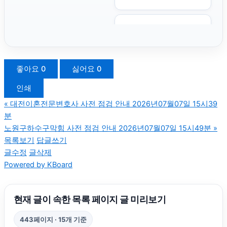
용인이혼전문변호사
용산하수구막힘
좋아요
0
싫어요
0
인쇄
애견파양
«
대전이혼전문변호사 사전 점검 안내 2026년07월07일 15시39
분
동작구하수구막힘
노원구하수구막힘 사전 점검 안내 2026년07월07일 15시49분
»
목록보기
답글쓰기
글수정
글삭제
금천구하수구막힘
Powered by KBoard
동탄임플란트
현재 글이 속한 목록 페이지 글 미리보기
자동차담보대출
443페이지 · 15개 기준