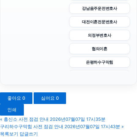
강남음주운전변호사
대전이혼전문변호사
의정부변호사
협의이혼
은평하수구막힘
아고다할인코드
핸드폰소액결제
좋아요
0
싫어요
0
서초마약전문변호사
인쇄
청주이혼전문변호사
«
흥신소 사전 점검 안내 2026년07월07일 17시35분
구리하수구막힘 사전 점검 안내 2026년07월07일 17시43분
»
상간녀소송
목록보기
답글쓰기