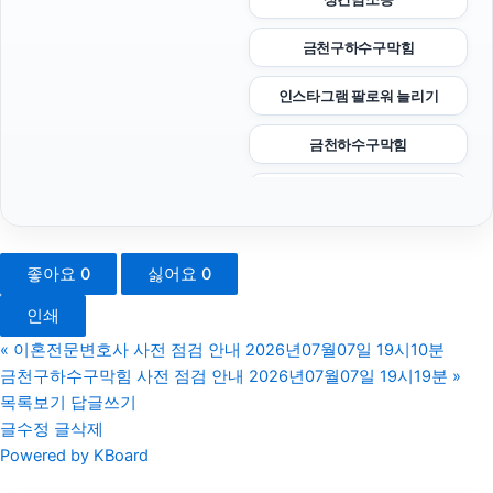
금천구하수구막힘
인스타그램 팔로워 늘리기
금천하수구막힘
트립닷컴할인코드
창원이혼전문변호사
좋아요
0
싫어요
0
파양보호소
인쇄
도봉하수구막힘
«
이혼전문변호사 사전 점검 안내 2026년07월07일 19시10분
금천구하수구막힘 사전 점검 안내 2026년07월07일 19시19분
»
소액결제상품권
목록보기
답글쓰기
글수정
글삭제
남양주이혼전문변호사
Powered by KBoard
서울상간녀소송변호사