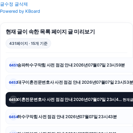
글수정
글삭제
인스타그램 팔로워
Powered by KBoard
강동구하수구막힘
현재 글이 속한 목록 페이지 글 미리보기
이혼전문변호사
431페이지 · 15개 기준
수원피부과
구로하수구막힘
송파하수구막힘 사전 점검 안내 2026년07월07일 23시59분
6451
강아지보호소
대구이혼전문변호사 사전 점검 안내 2026년07월07일 23시53
6452
수원성범죄변호사
말기암요양병원
이혼전문변호사 사전 점검 안내 2026년07월07일 23시49분
6453
현재
인스타 좋아요 늘리기
하수구막힘 사전 점검 안내 2026년07월07일 23시43분
6454
대구이혼전문변호사