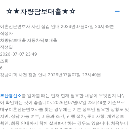
콘
☆★차량담보대출★☆
텐
츠
로
이혼전문변호사 사전 점검 안내 2026년07월07일 23시49분
건
작성자
너
차량담보대출 자동차담보대출
뛰
작성일
기
2026-07-07 23:49
조회
6
강남치과 사전 점검 안내 2026년07월07일 23시49분
부산흥신소
를 알아볼 때는 먼저 현재 필요한 내용이 무엇인지 나누
어 확인하는 것이 좋습니다. 2026년07월07일 23시49분 기준으로
대구이혼전문변호사를 찾는 경우에는 기본 정보만 필요한 상황도 있
지만, 상담 가능 여부, 비용과 조건, 진행 절차, 준비사항, 개인정보
확인, 최종 안내까지 함께 살펴봐야 하는 경우도 있습니다. 처음부터