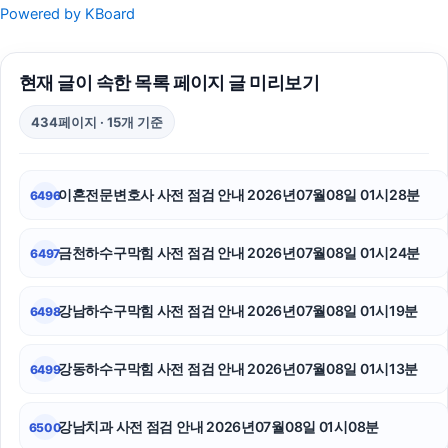
Powered by KBoard
서초성범죄전문변호사
현재 글이 속한 목록 페이지 글 미리보기
강동하수구막힘
434페이지 · 15개 기준
이혼전문변호사
트립닷컴할인코드
이혼전문변호사 사전 점검 안내 2026년07월08일 01시28분
6496
대구이혼전문변호사
금천하수구막힘 사전 점검 안내 2026년07월08일 01시24분
6497
이혼소송
sns마케팅
강남하수구막힘 사전 점검 안내 2026년07월08일 01시19분
6498
도봉구하수구막힘
강동하수구막힘 사전 점검 안내 2026년07월08일 01시13분
6499
수원피부과
강남치과 사전 점검 안내 2026년07월08일 01시08분
6500
주택담보대출