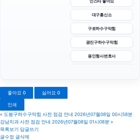
인스타 좋아요
대구흥신소
구로하수구막힘
광진구하수구막힘
용인형사변호사
서초이혼변호사
수원음주운전변호사
좋아요
0
싫어요
0
부산휴대폰성지
인쇄
대구이혼전문변호사
«
도봉구하수구막힘 사전 점검 안내 2026년07월08일 00시58분
강남치과 사전 점검 안내 2026년07월08일 01시08분
»
수원흥신소
목록보기
답글쓰기
글수정
글삭제
동탄피부과