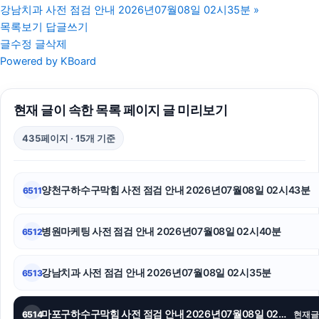
강남치과 사전 점검 안내 2026년07월08일 02시35분
»
마약전문변호사
목록보기
답글쓰기
글수정
글삭제
파양보호소
Powered by KBoard
재산분할
현재 글이 속한 목록 페이지 글 미리보기
인스타그램 팔로워 구매
435페이지 · 15개 기준
구미이혼전문변호사
소액결제
양천구하수구막힘 사전 점검 안내 2026년07월08일 02시43분
6511
용인이혼전문변호사
병원마케팅 사전 점검 안내 2026년07월08일 02시40분
6512
용산하수구막힘
의정부이혼전문변호사
강남치과 사전 점검 안내 2026년07월08일 02시35분
6513
동탄피부과
마포구하수구막힘 사전 점검 안내 2026년07월08일 02시30분
6514
현재글