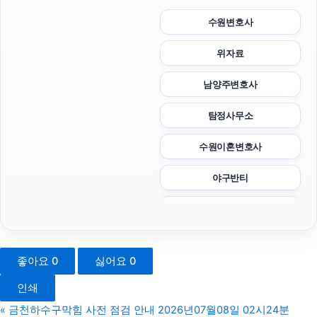
수원변호사
위자료
남양주변호사
탐정사무소
수원이혼변호사
야구반티
서초마약변호사
강남상간녀소송변호사
좋아요
0
싫어요
0
청주이혼전문변호사
인쇄
애견파양
«
금천하수구막힘 사전 점검 안내 2026년07월08일 02시24분