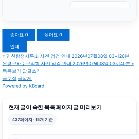
인스타그램 팔로워 늘리기
톰티켓
좋아요
0
싫어요
0
인쇄
조정이혼
«
인천탐정사무소 사전 점검 안내 2026년07월08일 03시28분
은평구하수구막힘 사전 점검 안내 2026년07월08일 03시40분
»
구미이혼전문변호사
목록보기
답글쓰기
글수정
글삭제
Powered by KBoard
마약변호사
이혼소송
현재 글이 속한 목록 페이지 글 미리보기
437페이지 · 15개 기준
서초마약변호사