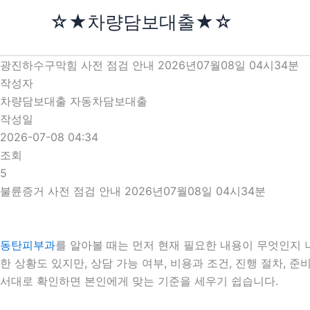
콘
☆★차량담보대출★☆
텐
츠
로
광진하수구막힘 사전 점검 안내 2026년07월08일 04시34분
건
작성자
너
차량담보대출 자동차담보대출
뛰
작성일
기
2026-07-08 04:34
조회
5
불륜증거 사전 점검 안내 2026년07월08일 04시34분
동탄피부과
를 알아볼 때는 먼저 현재 필요한 내용이 무엇인지 
한 상황도 있지만, 상담 가능 여부, 비용과 조건, 진행 절차,
서대로 확인하면 본인에게 맞는 기준을 세우기 쉽습니다.