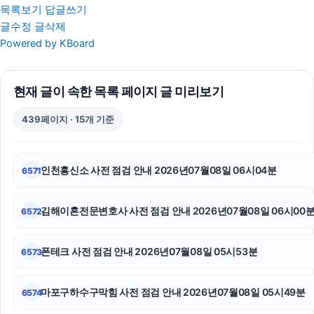
목록보기
답글쓰기
글수정
글삭제
흥신소
Powered by KBoard
수원학교폭력변호사
현재 글이 속한 목록 페이지 글 미리보기
수원형사전문변호사
439페이지 · 15개 기준
인스타그램 좋아요 늘리기
싼타페 하이브리드 장기렌트
인천흥신소 사전 점검 안내 2026년07월08일 06시04분
6571
인스타그램 팔로워 구매
김해이혼전문변호사 사전 점검 안내 2026년07월08일 06시00
6572
광진하수구막힘
이혼소송
폰테크 사전 점검 안내 2026년07월08일 05시53분
6573
동탄피부과
마포구하수구막힘 사전 점검 안내 2026년07월08일 05시49분
6574
소액결제현금화