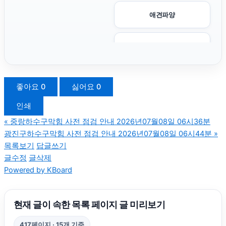
애견파양
이혼전문변호사
인스타 팔로워 구매
좋아요
0
싫어요
0
인쇄
용인형사변호사
«
중랑하수구막힘 사전 점검 안내 2026년07월08일 06시36분
광진구하수구막힘 사전 점검 안내 2026년07월08일 06시44분
»
동작하수구막힘
목록보기
답글쓰기
글수정
글삭제
Powered by KBoard
수원형사전문변호사
양육권
현재 글이 속한 목록 페이지 글 미리보기
417페이지 · 15개 기준