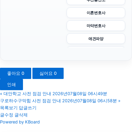
이혼변호사
마약변호사
애견파양
서초음주운전변호사
금천하수구막힘
좋아요
0
싫어요
0
위자료
인쇄
하수구막힘
«
대안학교 사전 점검 안내 2026년07월08일 06시49분
구로하수구막힘 사전 점검 안내 2026년07월08일 06시58분
»
트립닷컴 할인코드
목록보기
답글쓰기
글수정
글삭제
용인음주운전변호사
Powered by KBoard
용인학교폭력변호사