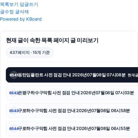
목록보기
답글쓰기
글수정
글삭제
용인하수구막힘
Powered by KBoard
이혼전문변호사
현재 글이 속한 목록 페이지 글 미리보기
위자료
437페이지 · 15개 기준
평택이혼전문변호사
인스타 팔로워
동탄임플란트 사전 점검 안내 2026년07월08일 07시08분
6541
현재
양천구하수구막힘
은평구하수구막힘 사전 점검 안내 2026년07월08일 07시03분
6542
폰테크
이혼변호사
구로하수구막힘 사전 점검 안내 2026년07월08일 06시58분
6543
상간남소송
구로하수구막힘 사전 점검 안내 2026년07월08일 06시55분
6544
광고대행사