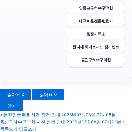
영등포구하수구막힘
대구이혼전문변호사
탐정사무소
싼타페 하이브리드 장기렌트
금천구하수구막힘
은평구하수구막힘
의정부법무법인
좋아요
0
싫어요
0
의정부이혼전문변호사
인쇄
인스타그램 좋아요 구매
«
동탄임플란트 사전 점검 안내 2026년07월08일 07시08분
용산구하수구막힘 사전 점검 안내 2026년07월08일 07시22분
»
의정부형사변호사
목록보기
답글쓰기