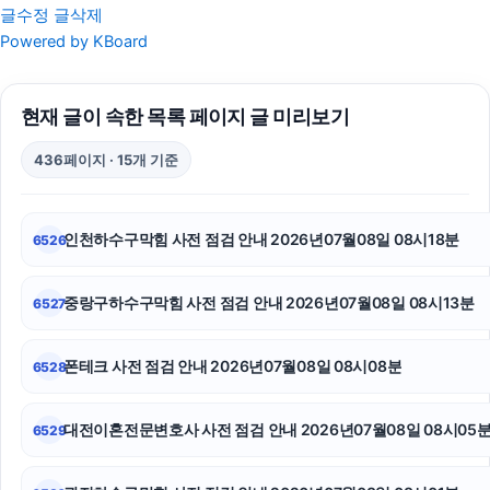
글수정
글삭제
인스타그램 팔로워 늘리기
Powered by KBoard
안산이혼전문변호사
현재 글이 속한 목록 페이지 글 미리보기
광고대행사
436페이지 · 15개 기준
폰테크
고양이파양
인천하수구막힘 사전 점검 안내 2026년07월08일 08시18분
6526
로드락버거
중랑구하수구막힘 사전 점검 안내 2026년07월08일 08시13분
6527
의정부형사전문변호사
인스타 좋아요
폰테크 사전 점검 안내 2026년07월08일 08시08분
6528
의정부학교폭력변호사
대전이혼전문변호사 사전 점검 안내 2026년07월08일 08시05
6529
흥신소