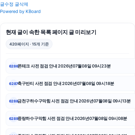
글수정
글삭제
레이 EV 장기렌트
Powered by KBoard
도지티켓
현재 글이 속한 목록 페이지 글 미리보기
서울마약전문변호사
420페이지 · 15개 기준
의정부마약변호사
파양보호소
폰테크 사전 점검 안내 2026년07월08일 09시23분
6286
대전흥신소
축구반티 사전 점검 안내 2026년07월08일 09시18분
6287
대환대출
서초이혼변호사
금천구하수구막힘 사전 점검 안내 2026년07월08일 09시13분
6288
이혼변호사
중랑하수구막힘 사전 점검 안내 2026년07월08일 09시08분
6289
구리하수구막힘