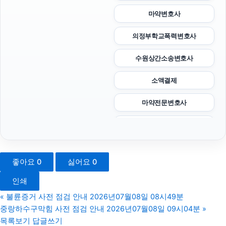
마약변호사
의정부학교폭력변호사
수원상간소송변호사
소액결제
마약전문변호사
인천흥신소
인스타 좋아요
좋아요
0
싫어요
0
상간남소송
인쇄
광교피부과
«
불륜증거 사전 점검 안내 2026년07월08일 08시49분
중랑하수구막힘 사전 점검 안내 2026년07월08일 09시04분
»
애견파양
목록보기
답글쓰기