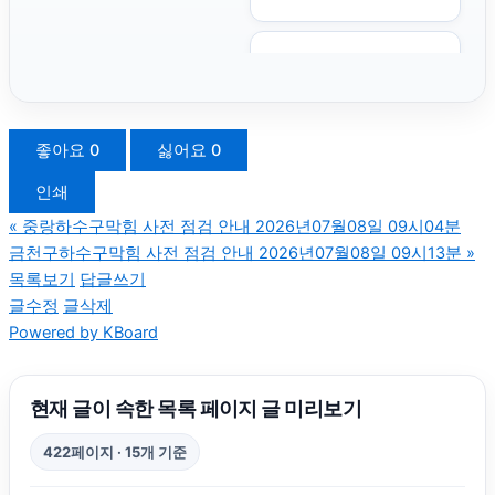
종로하수구막힘
동작하수구막힘
좋아요
0
싫어요
0
인쇄
강남이혼전문변호사
«
중랑하수구막힘 사전 점검 안내 2026년07월08일 09시04분
금천구하수구막힘 사전 점검 안내 2026년07월08일 09시13분
»
강남성범죄전문변호사
목록보기
답글쓰기
글수정
글삭제
Powered by KBoard
싼타페 하이브리드 장기렌트
도지티켓
현재 글이 속한 목록 페이지 글 미리보기
422페이지 · 15개 기준
인스타그램 좋아요 늘리기