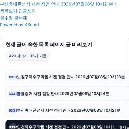
부산휴대폰성지 사전 점검 안내 2026년07월08일 10시21분
»
서초구하수구막힘
목록보기
답글쓰기
글수정
글삭제
인스타 좋아요 구매
Powered by KBoard
서초마약전문변호사
현재 글이 속한 목록 페이지 글 미리보기
종로하수구막힘
423페이지 · 15개 기준
남양주이혼전문변호사
소액결제
노원구하수구막힘 사전 점검 안내 2026년07월08일 10시28분
6331
마약변호사
불륜증거 사전 점검 안내 2026년07월08일 10시24분
6332
서울마약전문변호사
협의이혼
부산휴대폰성지 사전 점검 안내 2026년07월08일 10시21분
6333
안산피부과
인천하수구막힘 사전 점검 안내 2026년07월08일 10시14분
6334
현재