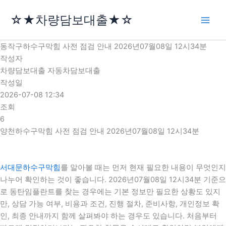
콘
☆★차량담보대출★☆
텐
츠
로
동작구하수구막힘 사전 점검 안내 2026년07월08일 12시34분
건
작성자
너
차량담보대출 자동차담보대출
뛰
작성일
기
2026-07-08 12:34
조회
6
양천하수구막힘 사전 점검 안내 2026년07월08일 12시34분
서대문하수구막힘
를 알아볼 때는 먼저 현재 필요한 내용이 무엇인지
나누어 확인하는 것이 좋습니다. 2026년07월08일 12시34분 기준으
로 동탄임플란트를 찾는 경우에는 기본 정보만 필요한 상황도 있지
만, 상담 가능 여부, 비용과 조건, 진행 절차, 준비사항, 개인정보 확
인, 최종 안내까지 함께 살펴봐야 하는 경우도 있습니다. 처음부터