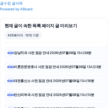
글수정
글삭제
흥신소
Powered by KBoard
이혼변호사
현재 글이 속한 목록 페이지 글 미리보기
부천이혼전문변호사
425페이지 · 15개 기준
마약전문변호사
로드락버거
강남치과 사전 점검 안내 2026년07월08일 13시38분
6361
서초이혼전문변호사
이혼전문변호사 사전 점검 안내 2026년07월08일 13시23분
6362
인스타그램 팔로워 늘리기
동탄피부과
대전흥신소 사전 점검 안내 2026년07월08일 13시18분
6363
용인음주운전변호사
안산피부과 사전 점검 안내 2026년07월08일 13시13분
6364
김해이혼전문변호사