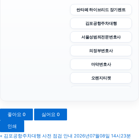
싼타페 하이브리드 장기렌트
김포공항주차대행
서울성범죄전문변호사
의정부변호사
마약변호사
오렌지티켓
강아지파양
고양이보호소
좋아요
0
싫어요
0
인천흥신소
인쇄
구로하수구막힘
«
김포공항주차대행 사전 점검 안내 2026년07월08일 14시23분