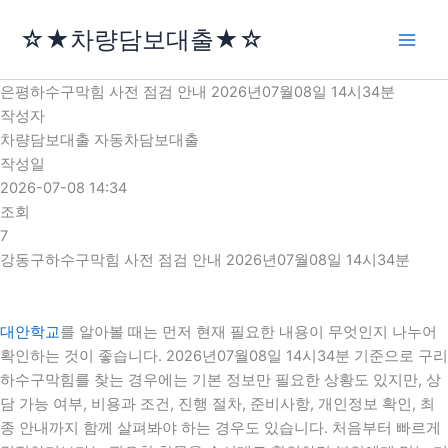
콘
☆★차량담보대출★☆
텐
츠
로
은평하수구막힘 사전 점검 안내 2026년07월08일 14시34분
건
작성자
너
차량담보대출 자동차담보대출
뛰
작성일
기
2026-07-08 14:34
조회
7
강동구하수구막힘 사전 점검 안내 2026년07월08일 14시34분
대안학교
를 알아볼 때는 먼저 현재 필요한 내용이 무엇인지 나누어
확인하는 것이 좋습니다. 2026년07월08일 14시34분 기준으로 구리
하수구막힘를 찾는 경우에는 기본 정보만 필요한 상황도 있지만, 상
담 가능 여부, 비용과 조건, 진행 절차, 준비사항, 개인정보 확인, 최
종 안내까지 함께 살펴봐야 하는 경우도 있습니다. 처음부터 빠르게