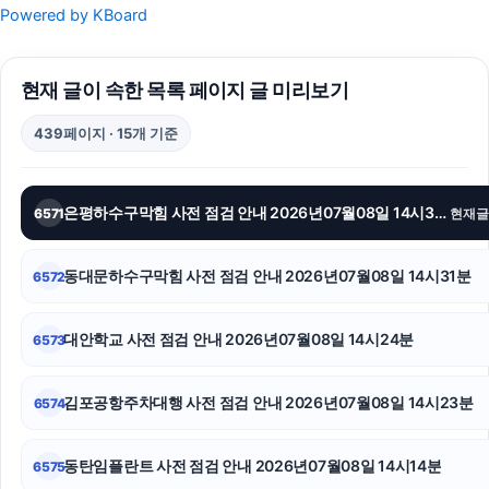
Powered by KBoard
강남이혼전문변호사
현재 글이 속한 목록 페이지 글 미리보기
이혼전문변호사
439페이지 · 15개 기준
대구흥신소
안산피부과
은평하수구막힘 사전 점검 안내 2026년07월08일 14시34분
6571
현재글
인스타그램 팔로워 구매
동대문하수구막힘 사전 점검 안내 2026년07월08일 14시31분
6572
동탄피부과
상간소송
대안학교 사전 점검 안내 2026년07월08일 14시24분
6573
노원하수구막힘
김포공항주차대행 사전 점검 안내 2026년07월08일 14시23분
6574
오렌지뱅크
동탄임플란트 사전 점검 안내 2026년07월08일 14시14분
6575
서대문구하수구막힘