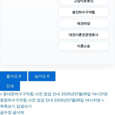
고양이보호소
용인하수구막힘
애견파양
대전이혼전문변호사
이혼소송
용인마약전문변호사
마포하수구막힘
좋아요
0
싫어요
0
이혼소송
인쇄
폰테크
«
동대문하수구막힘 사전 점검 안내 2026년07월08일 14시31분
중랑하수구막힘 사전 점검 안내 2026년07월08일 14시41분
»
인스타그램 좋아요 구매
목록보기
답글쓰기
글수정
글삭제
안산이혼전문변호사