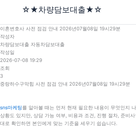
콘
☆★차량담보대출★☆
텐
츠
로
이혼변호사 사전 점검 안내 2026년07월08일 19시29분
건
작성자
너
차량담보대출 자동차담보대출
뛰
작성일
기
2026-07-08 19:29
조회
3
중랑하수구막힘 사전 점검 안내 2026년07월08일 19시29분
sns마케팅
를 알아볼 때는 먼저 현재 필요한 내용이 무엇인지 나
상황도 있지만, 상담 가능 여부, 비용과 조건, 진행 절차, 준
대로 확인하면 본인에게 맞는 기준을 세우기 쉽습니다.