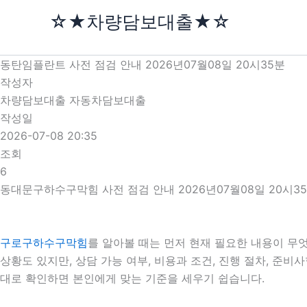
콘
☆★차량담보대출★☆
텐
츠
로
동탄임플란트 사전 점검 안내 2026년07월08일 20시35분
건
작성자
너
차량담보대출 자동차담보대출
뛰
작성일
기
2026-07-08 20:35
조회
6
동대문구하수구막힘 사전 점검 안내 2026년07월08일 20시3
구로구하수구막힘
를 알아볼 때는 먼저 현재 필요한 내용이 무엇
상황도 있지만, 상담 가능 여부, 비용과 조건, 진행 절차, 준
대로 확인하면 본인에게 맞는 기준을 세우기 쉽습니다.