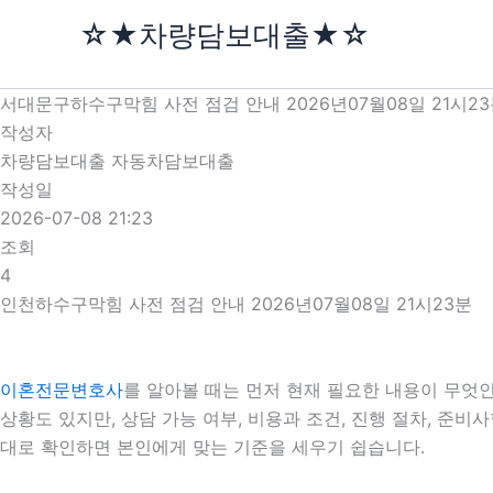
콘
☆★차량담보대출★☆
텐
츠
로
서대문구하수구막힘 사전 점검 안내 2026년07월08일 21시2
건
작성자
너
차량담보대출 자동차담보대출
뛰
작성일
기
2026-07-08 21:23
조회
4
인천하수구막힘 사전 점검 안내 2026년07월08일 21시23분
이혼전문변호사
를 알아볼 때는 먼저 현재 필요한 내용이 무엇인
상황도 있지만, 상담 가능 여부, 비용과 조건, 진행 절차, 준
대로 확인하면 본인에게 맞는 기준을 세우기 쉽습니다.