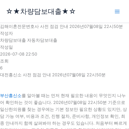
콘
☆★차량담보대출★☆
텐
츠
로
김해이혼전문변호사 사전 점검 안내 2026년07월08일 22시50분
건
작성자
너
차량담보대출 자동차담보대출
뛰
작성일
기
2026-07-08 22:50
조회
6
대전흥신소 사전 점검 안내 2026년07월08일 22시50분
부산흥신소
를 알아볼 때는 먼저 현재 필요한 내용이 무엇인지 나누
어 확인하는 것이 좋습니다. 2026년07월08일 22시50분 기준으로
일산한의원를 찾는 경우에는 기본 정보만 필요한 상황도 있지만, 상
담 가능 여부, 비용과 조건, 진행 절차, 준비사항, 개인정보 확인, 최
종 안내까지 함께 살펴봐야 하는 경우도 있습니다. 처음부터 빠르게