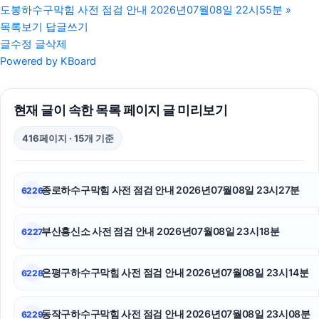
도봉하수구막힘 사전 점검 안내 2026년07월08일 22시55분
»
인스타 팔로워
목록보기
답글쓰기
글수정
글삭제
수원학교폭력변호사
Powered by KBoard
휴대폰성지
현재 글이 속한 목록 페이지 글 미리보기
서초마약전문변호사
416페이지 · 15개 기준
서초성범죄전문변호사
싼타페 하이브리드 장기렌트
종로하수구막힘 사전 점검 안내 2026년07월08일 23시27분
6226
강남상간녀소송변호사
부산흥신소 사전 점검 안내 2026년07월08일 23시18분
6227
구미이혼전문변호사
강남상간소송변호사
은평구하수구막힘 사전 점검 안내 2026년07월08일 23시14분
6228
인스타그램 팔로워
동작구하수구막힘 사전 점검 안내 2026년07월08일 23시08분
6229