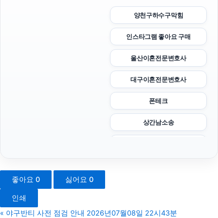
양천구하수구막힘
인스타그램 좋아요 구매
울산이혼전문변호사
대구이혼전문변호사
폰테크
상간남소송
종로구하수구막힘
동탄피부과
좋아요
0
싫어요
0
서초이혼전문변호사
인쇄
유방암요양병원
«
야구반티 사전 점검 안내 2026년07월08일 22시43분