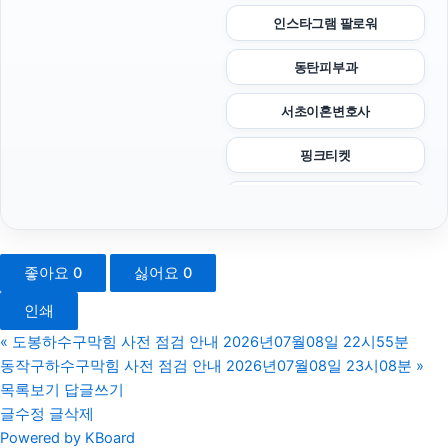
인스타그램 팔로워
동탄피부과
서초이혼변호사
핑크티켓
구로하수구막힘
개인회생대출
좋아요
0
싫어요
0
주택담보대출한도
인쇄
은평구하수구막힘
«
도봉하수구막힘 사전 점검 안내 2026년07월08일 22시55분
동작구하수구막힘 사전 점검 안내 2026년07월08일 23시08분
»
울산치과
목록보기
답글쓰기
글수정
글삭제
상간녀소송
Powered by KBoard