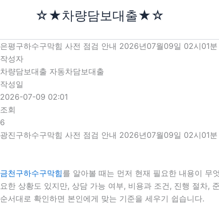
콘
☆★차량담보대출★☆
텐
츠
로
은평구하수구막힘 사전 점검 안내 2026년07월09일 02시01분
건
작성자
너
차량담보대출 자동차담보대출
뛰
작성일
기
2026-07-09 02:01
조회
6
광진구하수구막힘 사전 점검 안내 2026년07월09일 02시01분
금천구하수구막힘
를 알아볼 때는 먼저 현재 필요한 내용이 무엇
요한 상황도 있지만, 상담 가능 여부, 비용과 조건, 진행 절차
순서대로 확인하면 본인에게 맞는 기준을 세우기 쉽습니다.