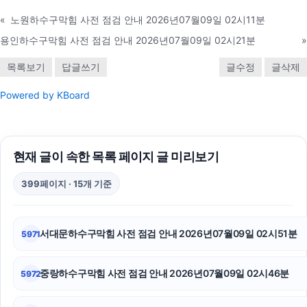
«
노원하수구막힘 사전 점검 안내 2026년07월09일 02시11분
인스타 좋아요 구매
용인하수구막힘 사전 점검 안내 2026년07월09일 02시21분
»
신용카드현금화
목록보기
답글쓰기
글수정
글삭제
인스타그램 팔로워 늘리기
Powered by KBoard
수원이혼전문변호사
수원성범죄변호사
현재 글이 속한 목록 페이지 글 미리보기
강아지보호소
399페이지 · 15개 기준
용인이혼전문변호사
노원하수구막힘
서대문하수구막힘 사전 점검 안내 2026년07월09일 02시51분
5971
김포공항주차대행
중랑하수구막힘 사전 점검 안내 2026년07월09일 02시46분
5972
의정부마약변호사