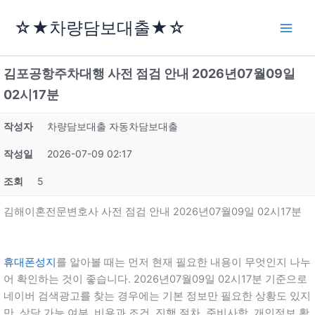
콘
☆★차량담보대출★☆
텐
츠
로
김포공항주차대행 사전 점검 안내 2026년07월09일
건
너
02시17분
뛰
기
작성자
차량담보대출 자동차담보대출
작성일
2026-07-09 02:17
조회
5
김해이혼전문변호사 사전 점검 안내 2026년07월09일 02시17분
휴대폰성지
를 알아볼 때는 먼저 현재 필요한 내용이 무엇인지 나누
어 확인하는 것이 좋습니다. 2026년07월09일 02시17분 기준으로
네이버 검색광고를 찾는 경우에는 기본 정보만 필요한 상황도 있지
만, 상담 가능 여부, 비용과 조건, 진행 절차, 준비사항, 개인정보 확