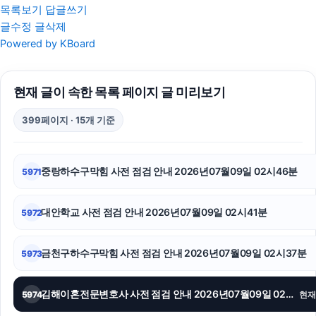
목록보기
답글쓰기
글수정
글삭제
인스타 좋아요
Powered by KBoard
아고다할인코드
현재 글이 속한 목록 페이지 글 미리보기
탐정사무소
399페이지 · 15개 기준
서초이혼변호사
강아지파양
중랑하수구막힘 사전 점검 안내 2026년07월09일 02시46분
5971
남양주변호사
대안학교 사전 점검 안내 2026년07월09일 02시41분
5972
흥신소
용인흥신소
금천구하수구막힘 사전 점검 안내 2026년07월09일 02시37분
5973
부천이혼전문변호사
김해이혼전문변호사 사전 점검 안내 2026년07월09일 02시31분
5974
현재
수원음주운전변호사