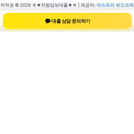
저작권 © 2026 ☆★차량담보대출★☆ | 제공처:
아스트라 워드프레
스 테마
대출 상담 문의하기
차량담보대출 자동차담보대출
차량담보대출 자동차담보대출 정보를 확인
하는 공간
차량담보대출 자동차담보대출 관련 상담 정보, 차량 시세와 한도
확인 기준, 대출 선택 시 참고할 수 있는 내용을 jiesuoji.org 안에
서 확인할 수 있도록 구성했습니다. 본 사이트의 내용은 일반 정
보 제공을 위한 자료이며, 실제 가능 여부와 조건은 금융사 심사
및 상담을 통해 확인하는 것이 필요합니다.
사이트명: jiesuoji.org
대표 키워드: 차량담보대출 자동차담보대출
URL: https://jiesuoji.org/