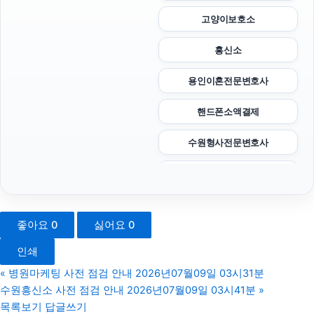
고양이보호소
흥신소
용인이혼전문변호사
핸드폰소액결제
수원형사전문변호사
이혼소송
이혼소송
좋아요
0
싫어요
0
인천탐정사무소
인쇄
고양이파양
«
병원마케팅 사전 점검 안내 2026년07월09일 03시31분
수원흥신소 사전 점검 안내 2026년07월09일 03시41분
»
의정부마약변호사
목록보기
답글쓰기