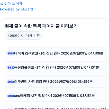
글수정
글삭제
서초이혼전문변호사
Powered by KBoard
이혼소송
현재 글이 속한 목록 페이지 글 미리보기
파양보호소
400페이지 · 15개 기준
강남하수구막힘
수원음주운전변호사
네이버 검색광고 사전 점검 안내 2026년07월09일 04시06분
5986
폰테크
동탄임플란트 사전 점검 안내 2026년07월09일 04시01분
5987
청주이혼전문변호사
용인변호사
야구반티 사전 점검 안내 2026년07월09일 03시56분
5988
대구이혼전문변호사
sns마케팅 사전 점검 안내 2026년07월09일 03시51분
5989
폰테크