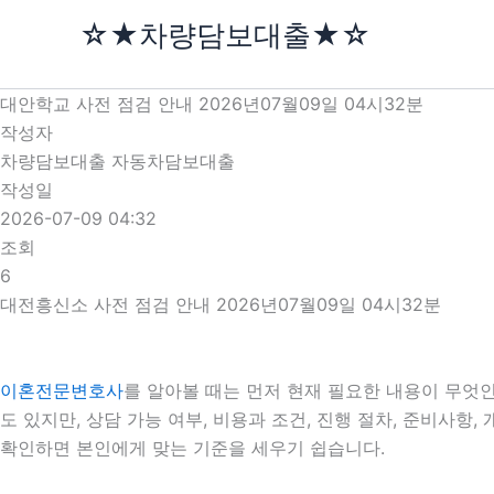
콘
☆★차량담보대출★☆
텐
츠
로
대안학교 사전 점검 안내 2026년07월09일 04시32분
건
작성자
너
차량담보대출 자동차담보대출
뛰
작성일
기
2026-07-09 04:32
조회
6
대전흥신소 사전 점검 안내 2026년07월09일 04시32분
이혼전문변호사
를 알아볼 때는 먼저 현재 필요한 내용이 무엇인
도 있지만, 상담 가능 여부, 비용과 조건, 진행 절차, 준비사
확인하면 본인에게 맞는 기준을 세우기 쉽습니다.