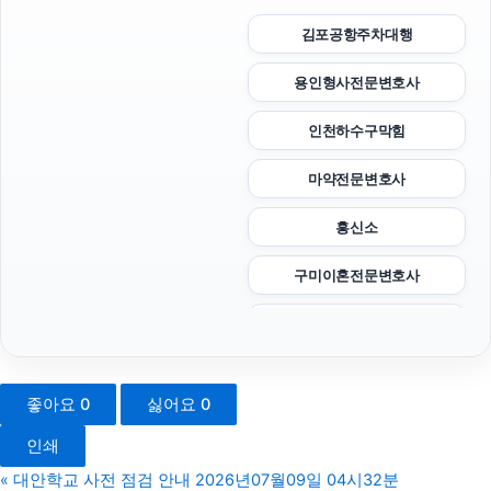
김포공항주차대행
용인형사전문변호사
인천하수구막힘
마약전문변호사
흥신소
구미이혼전문변호사
용인변호사
애견파양
좋아요
0
싫어요
0
상간소송
인쇄
축구반티
«
대안학교 사전 점검 안내 2026년07월09일 04시32분