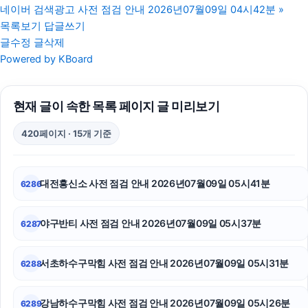
네이버 검색광고 사전 점검 안내 2026년07월09일 04시42분
»
대구이혼전문변호사
목록보기
답글쓰기
글수정
글삭제
남양주이혼전문변호사
Powered by KBoard
수원학교폭력변호사
현재 글이 속한 목록 페이지 글 미리보기
인스타 좋아요
420페이지 · 15개 기준
상간소송
폰테크
대전흥신소 사전 점검 안내 2026년07월09일 05시41분
6286
부천이혼전문변호사
야구반티 사전 점검 안내 2026년07월09일 05시37분
6287
서울마약전문변호사
폰테크
서초하수구막힘 사전 점검 안내 2026년07월09일 05시31분
6288
평택이혼전문변호사
강남하수구막힘 사전 점검 안내 2026년07월09일 05시26분
6289