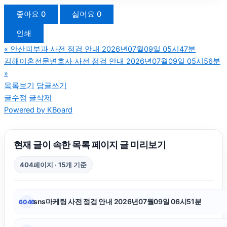
이혼재산분할
좋아요
0
싫어요
0
인쇄
인스타 팔로워
«
안산피부과 사전 점검 안내 2026년07월09일 05시47분
김해이혼전문변호사 사전 점검 안내 2026년07월09일 05시56분
폰테크
»
목록보기
답글쓰기
글수정
글삭제
영등포구하수구막힘
Powered by KBoard
인스타 팔로워 늘리기
현재 글이 속한 목록 페이지 글 미리보기
동대문구하수구막힘
404페이지 · 15개 기준
강동구하수구막힘
sns마케팅 사전 점검 안내 2026년07월09일 06시51분
6046
인스타 좋아요 구매