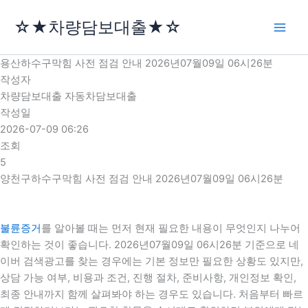
콘
☆★차량담보대출★☆
텐
츠
로
용산하수구막힘 사전 점검 안내 2026년07월09일 06시26분
건
작성자
너
차량담보대출 자동차담보대출
뛰
작성일
기
2026-07-09 06:26
조회
5
양천구하수구막힘 사전 점검 안내 2026년07월09일 06시26분
불륜증거
를 알아볼 때는 먼저 현재 필요한 내용이 무엇인지 나누어
확인하는 것이 좋습니다. 2026년07월09일 06시26분 기준으로 네
이버 검색광고를 찾는 경우에는 기본 정보만 필요한 상황도 있지만,
상담 가능 여부, 비용과 조건, 진행 절차, 준비사항, 개인정보 확인,
최종 안내까지 함께 살펴봐야 하는 경우도 있습니다. 처음부터 빠르