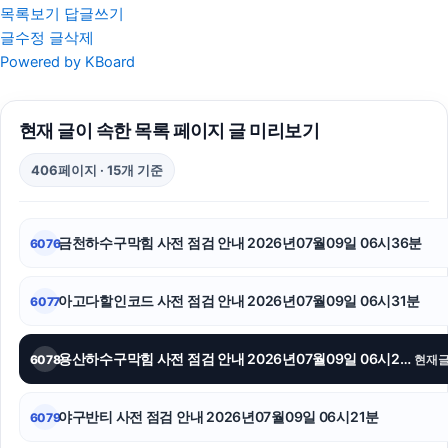
목록보기
답글쓰기
글수정
글삭제
탐정사무소
Powered by KBoard
고양이보호소
현재 글이 속한 목록 페이지 글 미리보기
용산구하수구막힘
406페이지 · 15개 기준
울산치과
마약변호사
금천하수구막힘 사전 점검 안내 2026년07월09일 06시36분
6076
용인흥신소
아고다할인코드 사전 점검 안내 2026년07월09일 06시31분
6077
소액결제현금화
폰테크
용산하수구막힘 사전 점검 안내 2026년07월09일 06시26분
6078
현재
동탄피부과
야구반티 사전 점검 안내 2026년07월09일 06시21분
6079
수원음주운전변호사